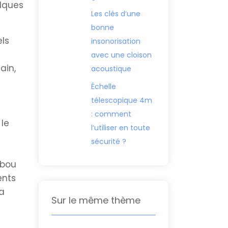
lques
Les clés d’une
bonne
els
insonorisation
avec une cloison
ain,
acoustique
Échelle
télescopique 4m
: comment
 le
l’utiliser en toute
sécurité ?
mbou
ents
la
Sur le même thème