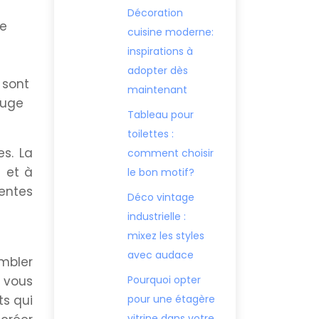
Décoration
le
cuisine moderne:
inspirations à
adopter dès
 sont
maintenant
ouge
Tableau pour
toilettes :
s. La
comment choisir
 et à
le bon motif?
rentes
Déco vintage
industrielle :
mixez les styles
avec audace
embler
 vous
Pourquoi opter
ts qui
pour une étagère
vitrine dans votre