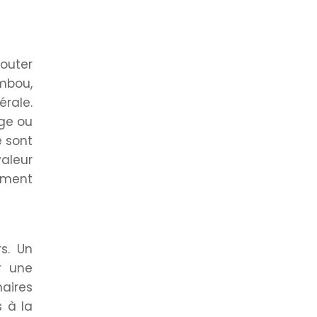
jouter
mbou,
rale.
age ou
é sont
valeur
ement
s. Un
r une
naires
 à la