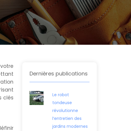
 votre
Dernières publications
ettant
ration
risant
Le robot
 clés
tondeuse
révolutionne
l’entretien des
jardins modernes
éfinir