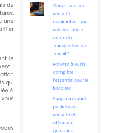
ais de
Chaussures de
tures,
sécurité
ou une
respirantes : une
rifier
solution idéale
contre la
transpiration au
travail ?
ent le
Malette à outils
vent :
complète :
ation
l’essentiel pour le
s qui
bricoleur
diée à
 vous
Sangle à cliquet
poids lourd :
sécurité et
efficacité
 codes
garanties