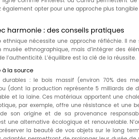
en ligne comme Pinterest ou Canva permettent de 
z également opter pour une approche plus tangible
ec harmonie : des conseils pratiques
 ethnique nécessite une approche réfléchie. Il ne 
en musée ethnographique, mais d’intégrer des élé
l’authenticité. L’équilibre est la clé de la réussite.
é à la source
et durables : le bois massif (environ 70% des me
ou (dont la production représente 5 milliards de d
éritable et la laine. Ces matériaux apportent une chal
otique, par exemple, offre une résistance et une 
 de son origine et de sa provenance responsabl
st une alternative écologique et renouvelable. N’o
 préserver la beauté de vos objets sur le long ter
s adaptés permettront de prolonger leur durée de 