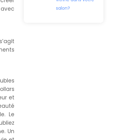
créer
 avec
salon?
s’agit
ments
ubles
ollars
eur et
beauté
e. Le
ubliez
me. Un
vie et