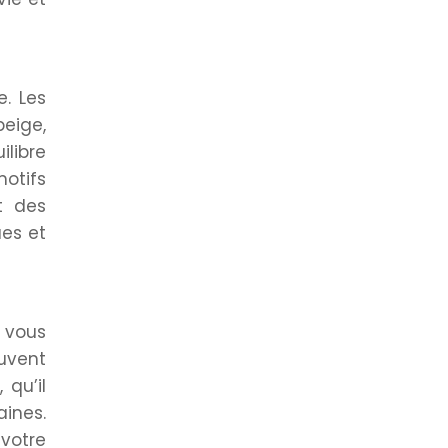
. Les
beige,
ilibre
motifs
t des
ues et
 vous
euvent
 qu’il
ines.
votre