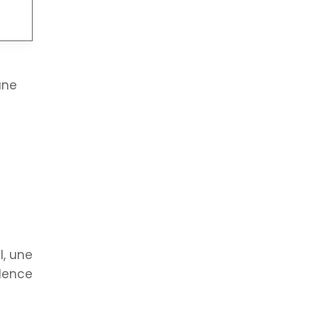
une
l, une
alence