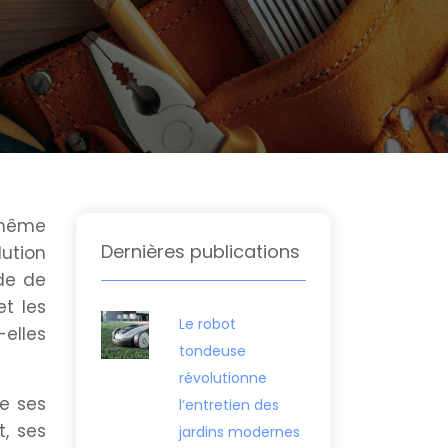
 même
Dernières publications
lution
ude de
et les
Le robot
-elles
tondeuse
révolutionne
de ses
l’entretien des
, ses
jardins modernes