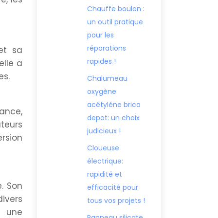
Chauffe boulon :
un outil pratique
pour les
réparations
et sa
rapides !
elle a
es.
Chalumeau
oxygène
acétylène brico
ance,
depot: un choix
teurs
judicieux !
ersion
Cloueuse
électrique:
rapidité et
e. Son
efficacité pour
ivers
tous vos projets !
e une
Panneau silicate