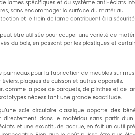
on de lames spécifiques et du système anti-éclats in
pres, sans endommager la surface du matériau.
tection et le frein de lame contribuent à la sécurité
peut être utilisée pour couper une variété de matér
és du bois, en passant par les plastiques et certai
e panneaux pour la fabrication de meubles sur mes
éviers, plaques de cuisson et autres appareils.
, comme la pose de parquets, de plinthes et de lam
prototypes nécessitant une grande exactitude.
qu’une scie circulaire classique apporte des béné
nger directement dans le matériau sans partir d’un
clats et une exactitude accrue, en fait un outil pr
 impeccable. Bien que le coût puisse être plus élev