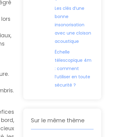
tégré
Les clés d’une
bonne
 lors
insonorisation
avec une cloison
iaux,
acoustique
ns
Échelle
télescopique 4m
: comment
ure.
l’utiliser en toute
sécurité ?
bris.
fices
 bord,
Sur le même thème
écieux
é, les