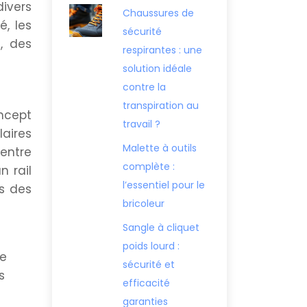
divers
Chaussures de
, les
sécurité
, des
respirantes : une
solution idéale
contre la
transpiration au
oncept
travail ?
aires
Malette à outils
centre
complète :
 rail
l’essentiel pour le
s des
bricoleur
Sangle à cliquet
poids lourd :
ie
sécurité et
s
efficacité
garanties