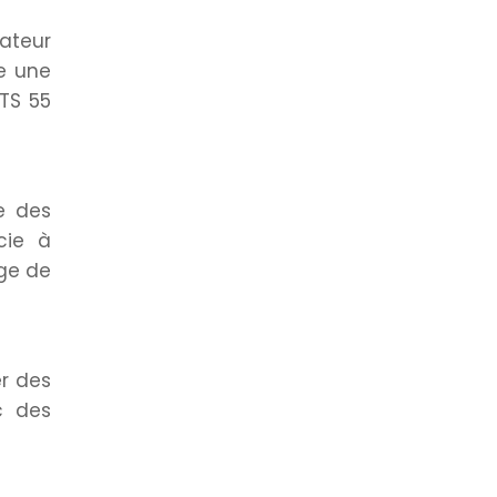
ateur
e une
 TS 55
e des
cie à
age de
er des
c des