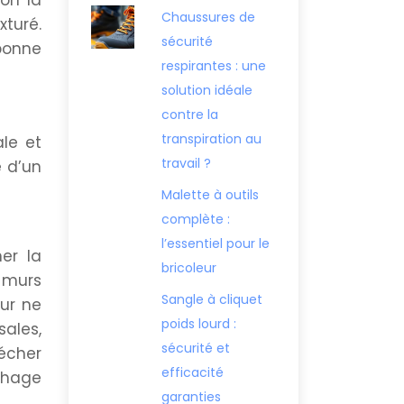
Chaussures de
xturé.
sécurité
 bonne
respirantes : une
solution idéale
contre la
transpiration au
le et
travail ?
e d’un
Malette à outils
complète :
l’essentiel pour le
er la
bricoleur
s murs
Sangle à cliquet
ur ne
poids lourd :
ales,
sécurité et
écher
efficacité
chage
garanties