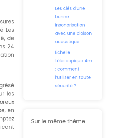
Les clés d’une
bonne
ssures
insonorisation
é. Les
avec une cloison
é, de
acoustique
ins 24
Échelle
ation
télescopique 4m
: comment
l’utiliser en toute
 grésé
sécurité ?
ur les
poreux
se, en
mptez
Sur le même thème
ricant