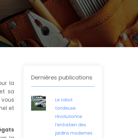
Dernières publications
our la
 et sa
 vous
Le robot
nel et
tondeuse
révolutionne
l’entretien des
égats
jardins modernes
lon la