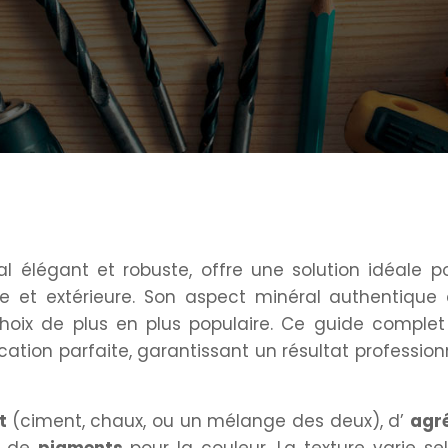
 élégant et robuste, offre une solution idéale p
re et extérieure. Son aspect minéral authentique
choix de plus en plus populaire. Ce guide complet
cation parfaite, garantissant un résultat profession
nt
(ciment, chaux, ou un mélange des deux), d’
agr
et de
pigments
pour la couleur. La texture varie se