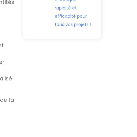
tités
rapidité et
efficacité pour
tous vos projets !
nt
er
alisé
 de la