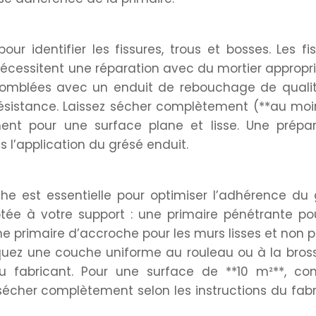
ur identifier les fissures, trous et bosses. Les fi
écessitent une réparation avec du mortier appropri
 comblées avec un enduit de rebouchage de qualit
résistance. Laissez sécher complètement (**au mo
nt pour une surface plane et lisse. Une prépar
s l’application du grésé enduit.
che est essentielle pour optimiser l’adhérence du
tée à votre support : une primaire pénétrante po
ne primaire d’accroche pour les murs lisses et non 
liquez une couche uniforme au rouleau ou à la bros
 fabricant. Pour une surface de **10 m²**, co
er sécher complètement selon les instructions du fab