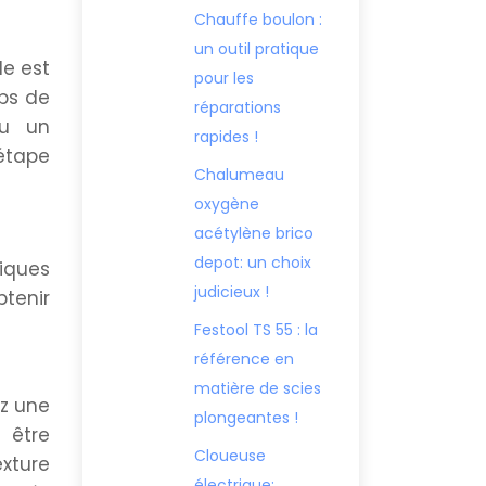
Chauffe boulon :
un outil pratique
le est
pour les
mps de
réparations
ou un
rapides !
’étape
Chalumeau
oxygène
acétylène brico
depot: un choix
iques
judicieux !
btenir
Festool TS 55 : la
référence en
matière de scies
ez une
plongeantes !
 être
Cloueuse
xture
électrique: