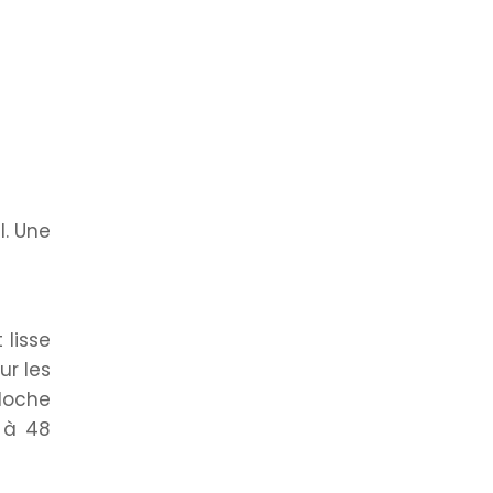
l. Une
 lisse
ur les
aloche
 à 48