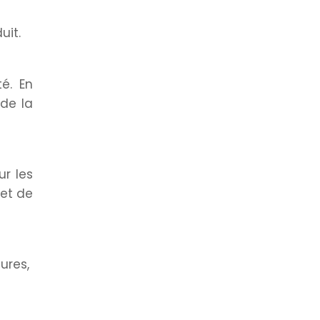
uit.
é. En
de la
ur les
let de
ures,