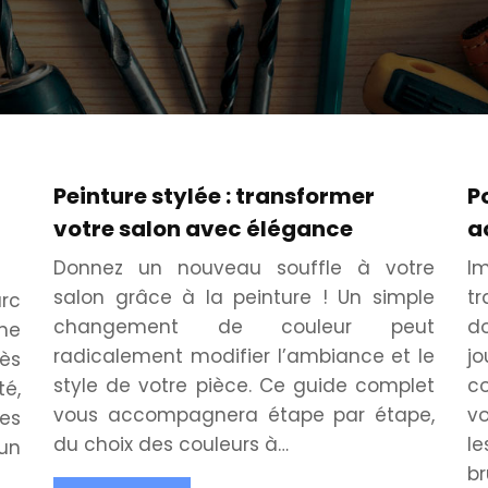
Peinture stylée : transformer
P
votre salon avec élégance
a
Donnez un nouveau souffle à votre
I
salon grâce à la peinture ! Un simple
t
arc
changement de couleur peut
d
ne
radicalement modifier l’ambiance et le
j
ès
style de votre pièce. Ce guide complet
c
té,
vous accompagnera étape par étape,
v
des
du choix des couleurs à…
le
un
br