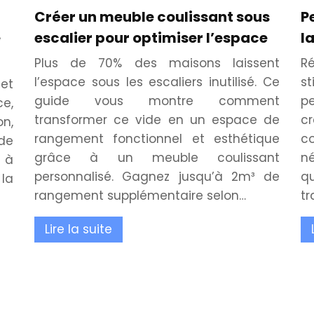
Créer un meuble coulissant sous
P
e
escalier pour optimiser l’espace
l
Plus de 70% des maisons laissent
R
l’espace sous les escaliers inutilisé. Ce
st
jet
guide vous montre comment
p
ce,
transformer ce vide en un espace de
c
n,
rangement fonctionnel et esthétique
c
de
grâce à un meuble coulissant
n
 à
personnalisé. Gagnez jusqu’à 2m³ de
q
 la
rangement supplémentaire selon…
tr
Lire la suite