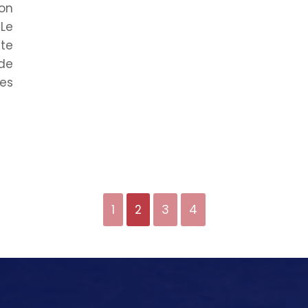
lon
Le
cte
 de
res
1
2
3
4