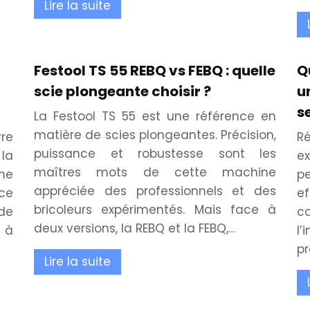
Lire la suite
Festool TS 55 REBQ vs FEBQ : quelle
Q
scie plongeante choisir ?
u
se
La Festool TS 55 est une référence en
matière de scies plongeantes. Précision,
vre
R
puissance et robustesse sont les
la
ex
maîtres mots de cette machine
une
pe
appréciée des professionnels et des
ce
ef
bricoleurs expérimentés. Mais face à
ide
c
deux versions, la REBQ et la FEBQ,…
 à
l’
pr
Lire la suite